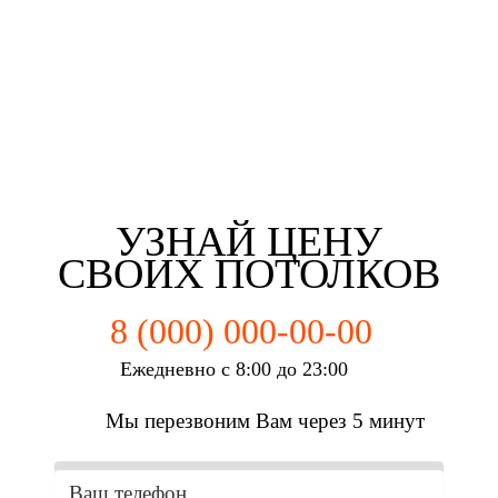
Евгений Соколов
Инга Симашко
Галина Котова
Егор Пучков
г. Иркутск
г. Иркутск
г. Иркутск
г. Иркутск
УЗНАЙ ЦЕНУ
СВОИХ ПОТОЛКОВ
8 (000) 000-00-00
Ежедневно с 8:00 до 23:00
Мы перезвоним Вам через 5 минут