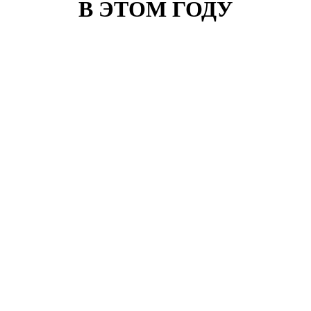
В ЭТОМ ГОДУ
Клиент: Маргулина Наталья
Москва, улица 1905 года, д. 19
Номер договора:
964233
Стоимость:
17 300
р.